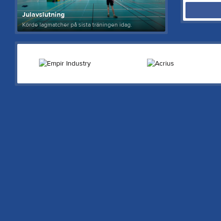
Julavslutning
Körde lagmatcher på sista träningen idag.