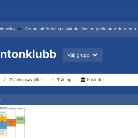
kiepolicy
här
. Genom att fortsätta använda tjänsten godkänner du denna.
ntonklubb
Välj grupp
Träningssavgifter
Träning
Kalender
n